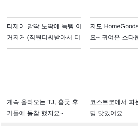
티제이 말딱 노딱에 득템 이
저도 HomeGoo
거저거 (직원디씨받아서 더
요~ 귀여운 스타
싸게)
요~
계속 올라오는 TJ, 홈굿 후
코스트코에서 파
기들에 동참 했지요~
딩 맛있어요